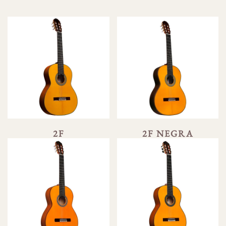
2F
2F NEGRA